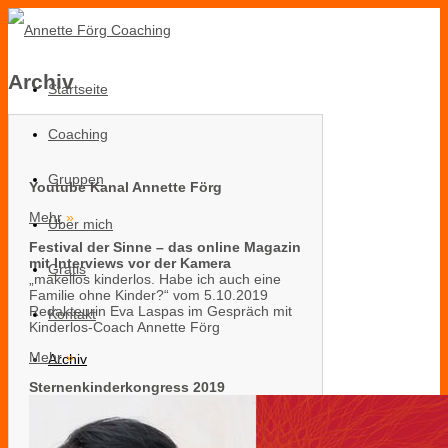
Archiv
Startseite
Coaching
Gruppen
Youtube Kanal Annette Förg
Mehr
»
Über mich
Festival der Sinne – das online Magazin
mit Interviews vor der Kamera
Gratis
„makellos kinderlos. Habe ich auch eine
Familie ohne Kinder?“ vom 5.10.2019
Redakteurin Eva Laspas im Gespräch mit
Kontakt
Kinderlos-Coach Annette Förg
Mehr
»
Archiv
Sternenkinderkongress 2019
Menü
Menü