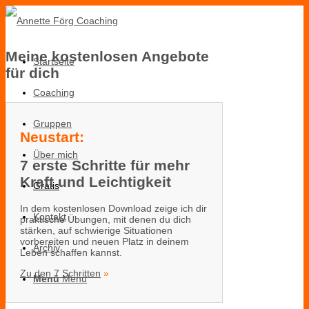
Meine kostenlosen Angebote
Startseite
für dich
Coaching
Gruppen
Neustart:
Über mich
7 erste Schritte für mehr
Kraft und Leichtigkeit
Gratis
In dem kostenlosen Download zeige ich dir
Kontakt
praktische Übungen, mit denen du dich
stärken, auf schwierige Situationen
vorbereiten und neuen Platz in deinem
Archiv
Leben schaffen kannst.
Zu den 7 Schritten
»
Menü
Menü