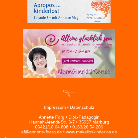
Impressum
•
Datenschutz
Annette Förg • Dipl.-Pädagogin
Hannah-Arendt-Str. 3-7 • 35037 Marburg
06421/18 64 808 • 0163/26 54 206
af@annette-foerg.de
•
www.makelloskinderlos.de